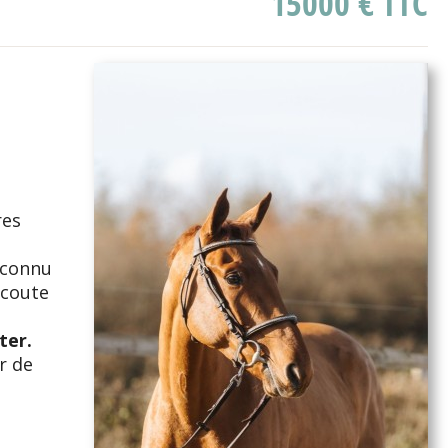
15000 € TTC
res
 connu
'écoute
ter.
r de