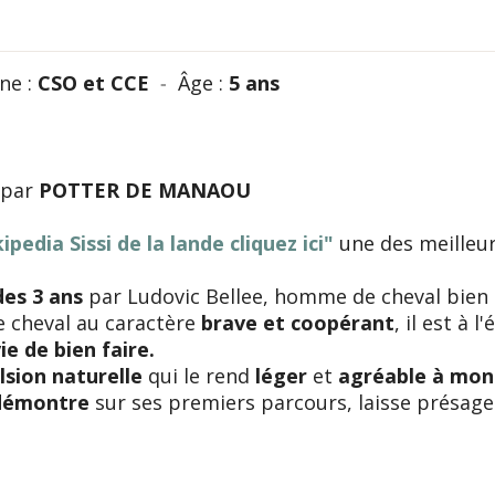
ine :
CSO et CCE
-
Âge :
5 ans
 par
POTTER DE MANAOU
ipedia Sissi de la lande cliquez ici"
une des meilleu
des 3 ans
par Ludovic Bellee, homme de cheval bien
e cheval au caractère
brave et coopérant
, il est à l
e de bien faire.
lsion naturelle
qui le rend
léger
et
agréable à mon
l démontre
sur ses premiers parcours, laisse présage