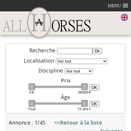
MENU
Recherche
Localisation
Discipline
Prix
OK
0 €
36000 €
Âge
OK
Foal
15 ans +
Annonce : 1/45
<<Retour à la liste